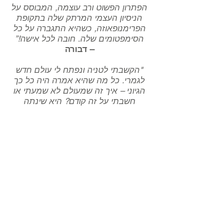
הפתרון הפשוט ורב עוצמה, המבוסס על
הניסיון העצמי המרתק שלה בתקופת
הפרימנופאוזה, כשהיא התגברה על כל
הסימפטומים שלה. חובה לכל אישה!”
– דבורה
"הקשבתי לטניה ונפתח לי עולם חדש
לגמרי. כל מה שהיא אמרה היה כל כך
הגיוני – איך זה שמעולם לא שמעתי או
חשבתי על זה קודם? היא שינתה
לחלוטין את האופן שבו אני חושבת על
פרימנופאוזה."
– אן
"שמעתי על פרימנופאוזה וקרו לי כמה
דברים מוזרים בגוף שלי באמצע שנות
ה-40. אבל מה עוד יש ללמוד? הרבה!
יצאתי מההרצאה בהשראה מלאה, עם
ידע חדש. אני אסירת תודה לטניה על
ששיתפה את חוכמתה!"
– הדס